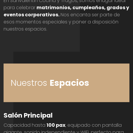
En Sanvalentín Cocina y Tragos, somos el lugar ideal
para celebrar
matrimonios, cumpleaños, grados y
eventos corporativos.
Nos encanta ser parte de
esos momentos especiales y poner a disposición
nuestros espacios.
Nuestros
Espacios
Salón Principal
Capacidad hasta
100 pax
, equipado con pantalla
gigante, sonido independiente y WiFi, perfecto para